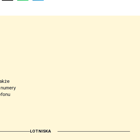
także
a numery
efonu
LOTNISKA