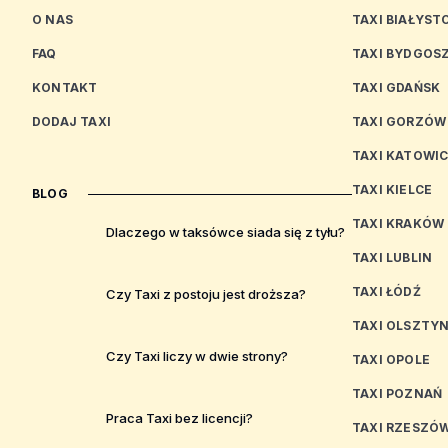
O NAS
TAXI BIAŁYST
FAQ
TAXI BYDGOS
KONTAKT
TAXI GDAŃSK
DODAJ TAXI
TAXI GORZÓW
TAXI KATOWI
TAXI KIELCE
BLOG
TAXI KRAKÓW
Dlaczego w taksówce siada się z tyłu?
TAXI LUBLIN
TAXI ŁÓDŹ
Czy Taxi z postoju jest droższa?
TAXI OLSZTY
Czy Taxi liczy w dwie strony?
TAXI OPOLE
TAXI POZNAŃ
Praca Taxi bez licencji?
TAXI RZESZÓ