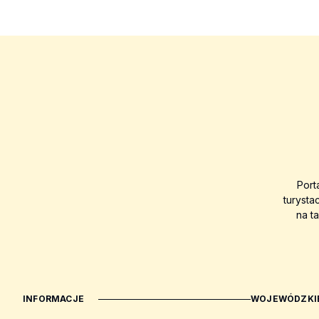
Port
turysta
na t
INFORMACJE
WOJEWÓDZKIE