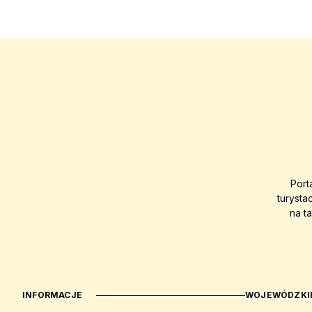
Port
turysta
na t
INFORMACJE
WOJEWÓDZKIE