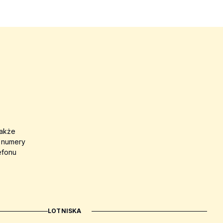
także
a numery
efonu
LOTNISKA