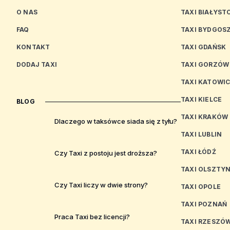
O NAS
TAXI BIAŁYST
FAQ
TAXI BYDGOS
KONTAKT
TAXI GDAŃSK
DODAJ TAXI
TAXI GORZÓW
TAXI KATOWI
TAXI KIELCE
BLOG
TAXI KRAKÓW
Dlaczego w taksówce siada się z tyłu?
TAXI LUBLIN
TAXI ŁÓDŹ
Czy Taxi z postoju jest droższa?
TAXI OLSZTY
Czy Taxi liczy w dwie strony?
TAXI OPOLE
TAXI POZNAŃ
Praca Taxi bez licencji?
TAXI RZESZÓ