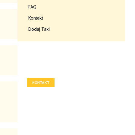
FAQ
Kontakt
Dodaj Taxi
Twoja reklama tutaj?
Rozmiar: 336x280 px
KONTAKT