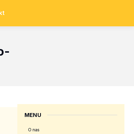
kt
o-
MENU
O nas