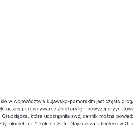
e się w województwie kujawsko-pomorskim jest często drog
zięki naszej porównywarce ZłapTaryfę – powyżej przygotowa
z Grudziądza, która udostępniła swój cennik można powied
ażdy kilometr do 2 kolejne złote. Najdłuższa odległość w G
.