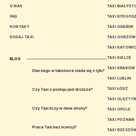
O NAS
TAXI BIAŁYST
FAQ
TAXI BYDGOS
KONTAKT
TAXI GDAŃSK
DODAJ TAXI
TAXI GORZÓW
TAXI KATOWI
TAXI KIELCE
BLOG
TAXI KRAKÓW
Dlaczego w taksówce siada się z tyłu?
TAXI LUBLIN
TAXI ŁÓDŹ
Czy Taxi z postoju jest droższa?
TAXI OLSZTY
Czy Taxi liczy w dwie strony?
TAXI OPOLE
TAXI POZNAŃ
Praca Taxi bez licencji?
TAXI RZESZÓ