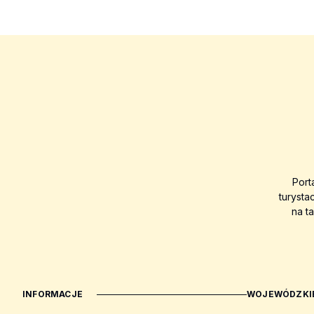
Port
turysta
na t
INFORMACJE
WOJEWÓDZKIE