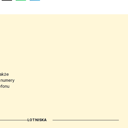
także
a numery
efonu
LOTNISKA