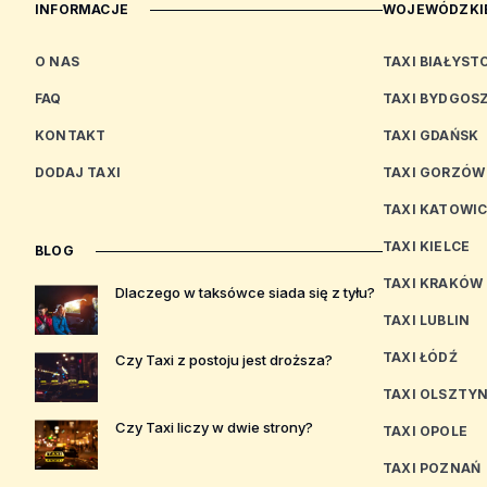
INFORMACJE
WOJEWÓDZKIE
O NAS
TAXI BIAŁYST
FAQ
TAXI BYDGOS
KONTAKT
TAXI GDAŃSK
DODAJ TAXI
TAXI GORZÓW
TAXI KATOWI
TAXI KIELCE
BLOG
TAXI KRAKÓW
Dlaczego w taksówce siada się z tyłu?
TAXI LUBLIN
TAXI ŁÓDŹ
Czy Taxi z postoju jest droższa?
TAXI OLSZTY
Czy Taxi liczy w dwie strony?
TAXI OPOLE
TAXI POZNAŃ