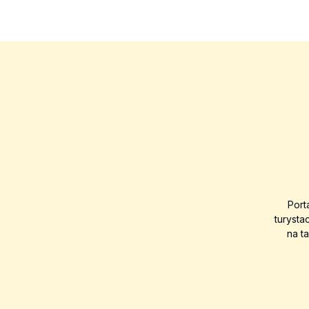
Port
turysta
na t