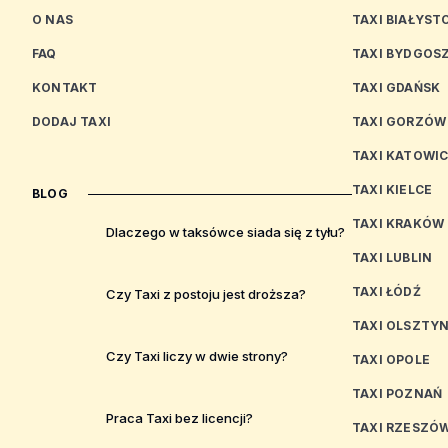
O NAS
TAXI BIAŁYST
FAQ
TAXI BYDGOS
KONTAKT
TAXI GDAŃSK
DODAJ TAXI
TAXI GORZÓW
TAXI KATOWI
TAXI KIELCE
BLOG
TAXI KRAKÓW
Dlaczego w taksówce siada się z tyłu?
TAXI LUBLIN
TAXI ŁÓDŹ
Czy Taxi z postoju jest droższa?
TAXI OLSZTY
Czy Taxi liczy w dwie strony?
TAXI OPOLE
TAXI POZNAŃ
Praca Taxi bez licencji?
TAXI RZESZÓ