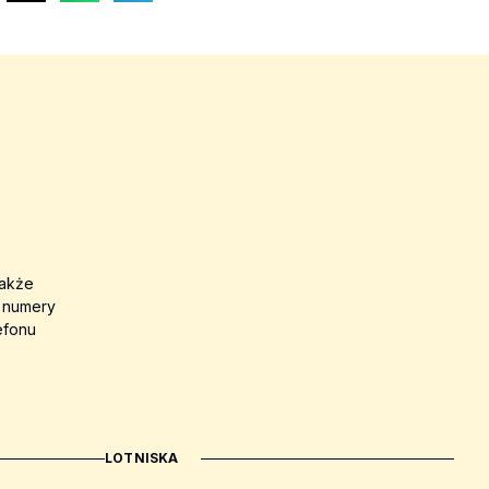
także
a numery
efonu
LOTNISKA