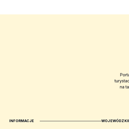
Port
turysta
na t
INFORMACJE
WOJEWÓDZKIE