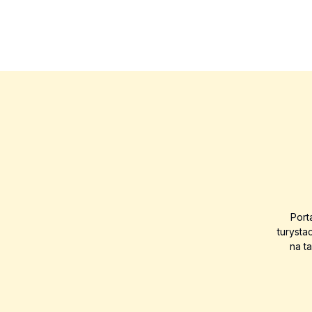
Port
turysta
na t