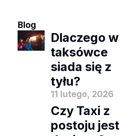
Blog
Dlaczego w
taksówce
siada się z
tyłu?
11 lutego, 2026
Czy Taxi z
postoju jest