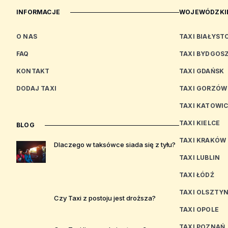
INFORMACJE
WOJEWÓDZKIE
O NAS
TAXI BIAŁYST
FAQ
TAXI BYDGOS
KONTAKT
TAXI GDAŃSK
DODAJ TAXI
TAXI GORZÓW
TAXI KATOWI
TAXI KIELCE
BLOG
TAXI KRAKÓW
Dlaczego w taksówce siada się z tyłu?
TAXI LUBLIN
TAXI ŁÓDŹ
TAXI OLSZTY
Czy Taxi z postoju jest droższa?
TAXI OPOLE
TAXI POZNAŃ