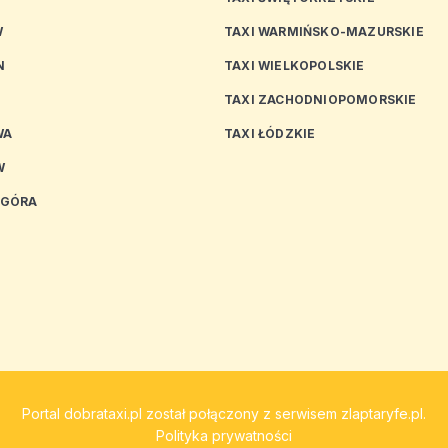
W
TAXI WARMIŃSKO-MAZURSKIE
N
TAXI WIELKOPOLSKIE
TAXI ZACHODNIOPOMORSKIE
WA
TAXI ŁÓDZKIE
W
 GÓRA
Portal
dobrataxi.pl
został połączony z serwisem
zlaptaryfe.pl
.
Polityka prywatności