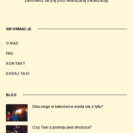
zamówisz taryfę pod wskazaną lokalizację.
INFORMACJE
O NAS
FAQ
KONTAKT
DODAJ TAXI
BLOG
Dlaczego w taksówce siada się z tyłu?
Czy Taxi z postoju jest droższa?