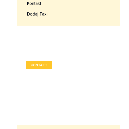
Kontakt
Dodaj Taxi
Twoja reklama tutaj?
Rozmiar: 336x280 px
KONTAKT