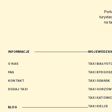
Port
turysta
na t
INFORMACJE
WOJEWÓDZKIE
O NAS
TAXI BIAŁYST
FAQ
TAXI BYDGOS
KONTAKT
TAXI GDAŃSK
DODAJ TAXI
TAXI GORZÓW
TAXI KATOWI
TAXI KIELCE
BLOG