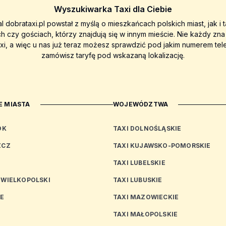
Wyszukiwarka Taxi dla Ciebie
al dobrataxi.pl powstał z myślą o mieszkańcach polskich miast, jak i 
ch czy gościach, którzy znajdują się w innym mieście. Nie każdy zn
axi, a więc u nas już teraz możesz sprawdzić pod jakim numerem tel
zamówisz taryfę pod wskazaną lokalizację.
 MIASTA
WOJEWÓDZTWA
OK
TAXI DOLNOŚLĄSKIE
ZCZ
TAXI KUJAWSKO-POMORSKIE
TAXI LUBELSKIE
 WIELKOPOLSKI
TAXI LUBUSKIE
CE
TAXI MAZOWIECKIE
TAXI MAŁOPOLSKIE