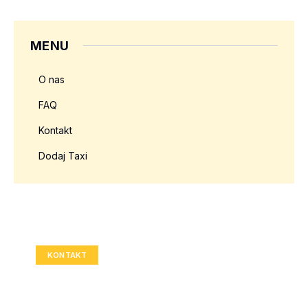
MENU
O nas
FAQ
Kontakt
Dodaj Taxi
Twoja reklama tutaj?
Rozmiar: 336x280 px
KONTAKT