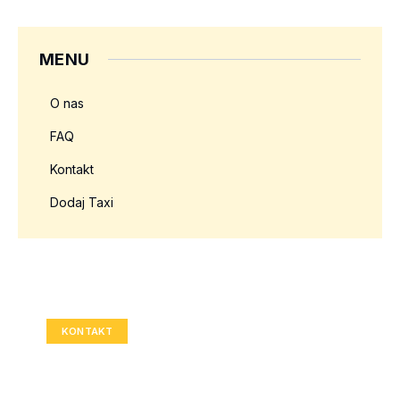
MENU
O nas
FAQ
Kontakt
Dodaj Taxi
Twoja reklama tutaj?
Rozmiar: 336x280 px
KONTAKT