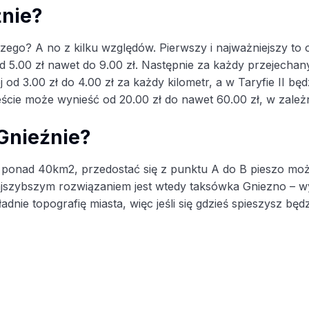
źnie?
zego? A no z kilku względów. Pierwszy i najważniejszy to 
5.00 zł nawet do 9.00 zł. Następnie za każdy przejechany 
iej od 3.00 zł do 4.00 zł za każdy kilometr, a w Taryfie II b
cie może wynieść od 20.00 zł do nawet 60.00 zł, w zależn
 Gnieźnie?
 ponad 40km2, przedostać się z punktu A do B pieszo moż
jszybszym rozwiązaniem jest wtedy taksówka Gniezno – wy
nie topografię miasta, więc jeśli się gdzieś spieszysz będ