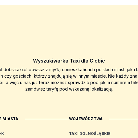
Wyszukiwarka Taxi dla Ciebie
al dobrataxi.pl powstał z myślą o mieszkańcach polskich miast, jak i 
ch czy gościach, którzy znajdują się w innym mieście. Nie każdy zn
axi, a więc u nas już teraz możesz sprawdzić pod jakim numerem tel
zamówisz taryfę pod wskazaną lokalizację.
 MIASTA
WOJEWÓDZTWA
OK
TAXI DOLNOŚLĄSKIE