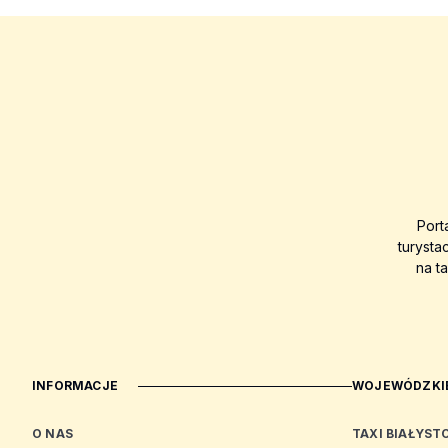
Port
turysta
na t
INFORMACJE
WOJEWÓDZKIE
O NAS
TAXI BIAŁYST