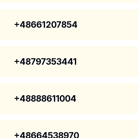
+48661207854
+48797353441
+48888611004
+48664538970