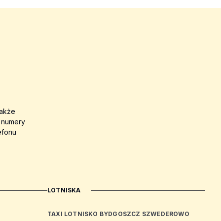
także
a numery
efonu
LOTNISKA
TAXI LOTNISKO BYDGOSZCZ SZWEDEROWO