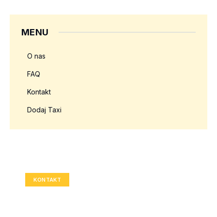
MENU
O nas
FAQ
Kontakt
Dodaj Taxi
Twoja reklama tutaj?
Rozmiar: 336x280 px
KONTAKT