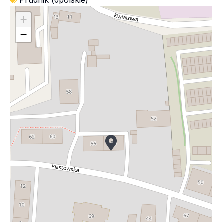
Prudnik (opolskie)
+
−