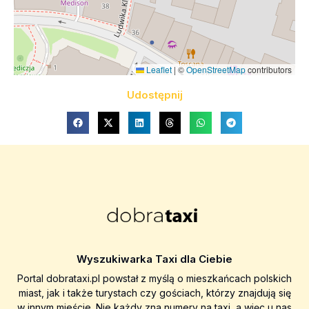
Leaflet
|
©
OpenStreetMap
contributors
Udostępnij
Wyszukiwarka Taxi dla Ciebie
Portal dobrataxi.pl powstał z myślą o mieszkańcach polskich
miast, jak i także turystach czy gościach, którzy znajdują się
w innym mieście. Nie każdy zna numery na taxi, a więc u nas