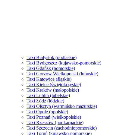
Taxi Białystok (podlaskie)
Taxi Bydgoszcz (kujawsko-pomorskie)
Taxi Gdańsk (pomorskie)
Taxi Gorzów Wielkopolski (lubuskie)
Taxi Katowice (śląskie)
Taxi Kielce (świętokrzyskie)
Taxi Kraków (małopolskie)
Taxi Lublin (lubelskie)
Taxi Łódź (łódzkie)
Taxi Olsztyn (warmińsko-mazurskie)
Taxi Opole (opolskie)
Taxi Poznań (wielkopolskie)
Taxi Rzeszów (podkarpackie)
Taxi Szczecin (zachodniopomorskie)
Taxi Toruń (kujawsko-pomorskie)