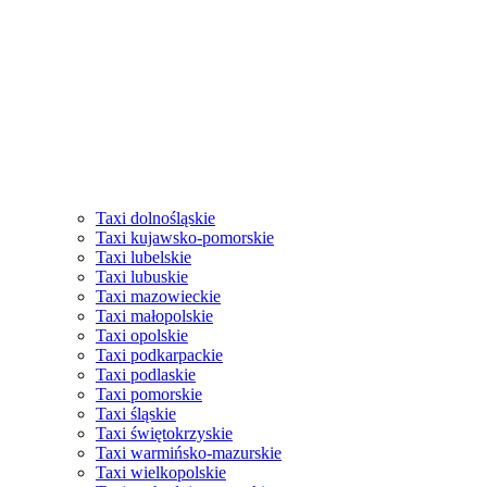
Taxi dolnośląskie
Taxi kujawsko-pomorskie
Taxi lubelskie
Taxi lubuskie
Taxi mazowieckie
Taxi małopolskie
Taxi opolskie
Taxi podkarpackie
Taxi podlaskie
Taxi pomorskie
Taxi śląskie
Taxi świętokrzyskie
Taxi warmińsko-mazurskie
Taxi wielkopolskie