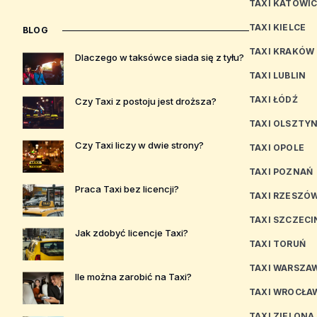
TAXI KATOWI
TAXI KIELCE
BLOG
TAXI KRAKÓW
Dlaczego w taksówce siada się z tyłu?
TAXI LUBLIN
TAXI ŁÓDŹ
Czy Taxi z postoju jest droższa?
TAXI OLSZTY
Czy Taxi liczy w dwie strony?
TAXI OPOLE
TAXI POZNAŃ
Praca Taxi bez licencji?
TAXI RZESZÓ
TAXI SZCZECI
Jak zdobyć licencje Taxi?
TAXI TORUŃ
TAXI WARSZA
Ile można zarobić na Taxi?
TAXI WROCŁA
TAXI ZIELONA