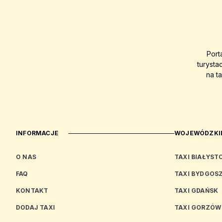
Port
turysta
na t
INFORMACJE
WOJEWÓDZKIE
O NAS
TAXI BIAŁYST
FAQ
TAXI BYDGOS
KONTAKT
TAXI GDAŃSK
DODAJ TAXI
TAXI GORZÓW