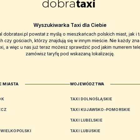
Wyszukiwarka Taxi dla Ciebie
al dobrataxi.pl powstał z myślą o mieszkańcach polskich miast, jak i 
ch czy gościach, którzy znajdują się w innym mieście. Nie każdy zn
axi, a więc u nas już teraz możesz sprawdzić pod jakim numerem tel
zamówisz taryfę pod wskazaną lokalizację.
 MIASTA
WOJEWÓDZTWA
OK
TAXI DOLNOŚLĄSKIE
ZCZ
TAXI KUJAWSKO-POMORSKIE
TAXI LUBELSKIE
 WIELKOPOLSKI
TAXI LUBUSKIE