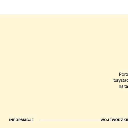
Port
turysta
na t
INFORMACJE
WOJEWÓDZKIE