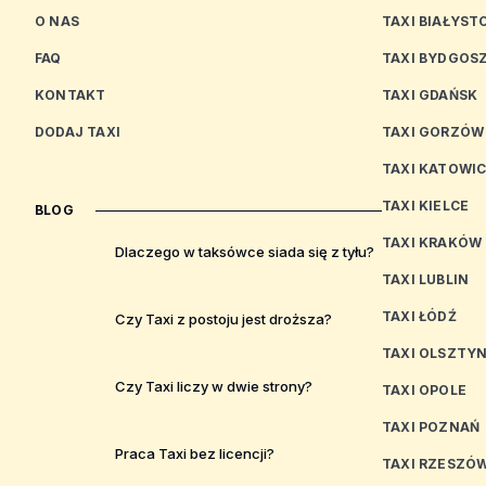
O NAS
TAXI BIAŁYST
FAQ
TAXI BYDGOS
KONTAKT
TAXI GDAŃSK
DODAJ TAXI
TAXI GORZÓW
TAXI KATOWI
TAXI KIELCE
BLOG
TAXI KRAKÓW
Dlaczego w taksówce siada się z tyłu?
TAXI LUBLIN
TAXI ŁÓDŹ
Czy Taxi z postoju jest droższa?
TAXI OLSZTY
Czy Taxi liczy w dwie strony?
TAXI OPOLE
TAXI POZNAŃ
Praca Taxi bez licencji?
TAXI RZESZÓ