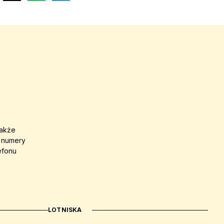
także
a numery
efonu
LOTNISKA