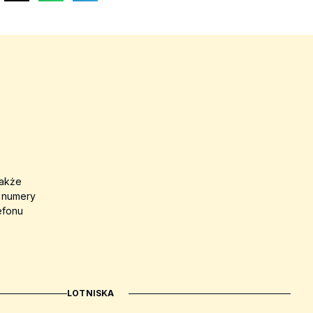
także
a numery
efonu
LOTNISKA