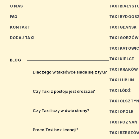
O NAS
TAXI BIAŁYST
FAQ
TAXI BYDGOS
KONTAKT
TAXI GDAŃSK
DODAJ TAXI
TAXI GORZÓW
TAXI KATOWI
TAXI KIELCE
BLOG
TAXI KRAKÓW
Dlaczego w taksówce siada się z tyłu?
TAXI LUBLIN
TAXI ŁÓDŹ
Czy Taxi z postoju jest droższa?
TAXI OLSZTY
Czy Taxi liczy w dwie strony?
TAXI OPOLE
TAXI POZNAŃ
Praca Taxi bez licencji?
TAXI RZESZÓ