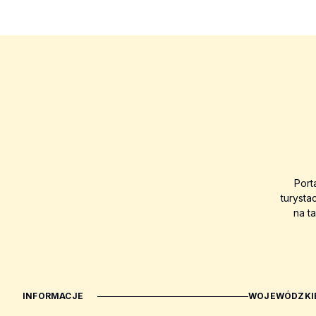
Port
turysta
na t
INFORMACJE
WOJEWÓDZKIE