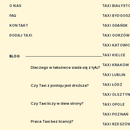
O NAS
TAXI BIAŁYST
FAQ
TAXI BYDGOS
KONTAKT
TAXI GDAŃSK
DODAJ TAXI
TAXI GORZÓW
TAXI KATOWI
TAXI KIELCE
BLOG
TAXI KRAKÓW
Dlaczego w taksówce siada się z tyłu?
TAXI LUBLIN
TAXI ŁÓDŹ
Czy Taxi z postoju jest droższa?
TAXI OLSZTY
Czy Taxi liczy w dwie strony?
TAXI OPOLE
TAXI POZNAŃ
Praca Taxi bez licencji?
TAXI RZESZÓ