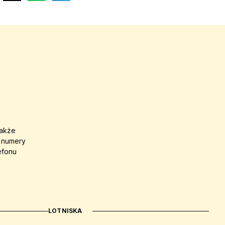
także
a numery
efonu
LOTNISKA