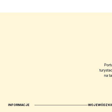
Port
turysta
na t
INFORMACJE
WOJEWÓDZKIE