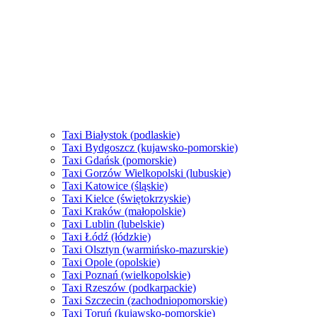
Taxi Białystok (podlaskie)
Taxi Bydgoszcz (kujawsko-pomorskie)
Taxi Gdańsk (pomorskie)
Taxi Gorzów Wielkopolski (lubuskie)
Taxi Katowice (śląskie)
Taxi Kielce (świętokrzyskie)
Taxi Kraków (małopolskie)
Taxi Lublin (lubelskie)
Taxi Łódź (łódzkie)
Taxi Olsztyn (warmińsko-mazurskie)
Taxi Opole (opolskie)
Taxi Poznań (wielkopolskie)
Taxi Rzeszów (podkarpackie)
Taxi Szczecin (zachodniopomorskie)
Taxi Toruń (kujawsko-pomorskie)