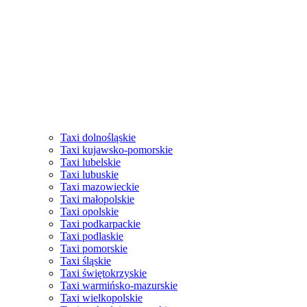
Taxi dolnośląskie
Taxi kujawsko-pomorskie
Taxi lubelskie
Taxi lubuskie
Taxi mazowieckie
Taxi małopolskie
Taxi opolskie
Taxi podkarpackie
Taxi podlaskie
Taxi pomorskie
Taxi śląskie
Taxi świętokrzyskie
Taxi warmińsko-mazurskie
Taxi wielkopolskie