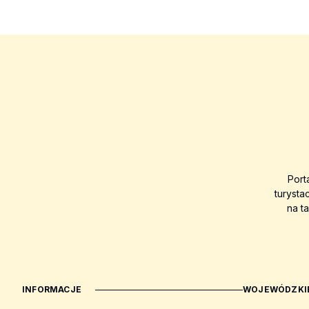
Port
turysta
na t
INFORMACJE
WOJEWÓDZKIE