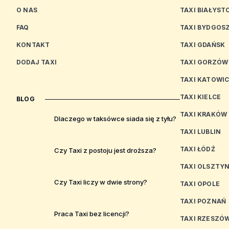
O NAS
TAXI BIAŁYST
FAQ
TAXI BYDGOS
KONTAKT
TAXI GDAŃSK
DODAJ TAXI
TAXI GORZÓW
TAXI KATOWI
TAXI KIELCE
BLOG
TAXI KRAKÓW
Dlaczego w taksówce siada się z tyłu?
TAXI LUBLIN
TAXI ŁÓDŹ
Czy Taxi z postoju jest droższa?
TAXI OLSZTY
Czy Taxi liczy w dwie strony?
TAXI OPOLE
TAXI POZNAŃ
Praca Taxi bez licencji?
TAXI RZESZÓ