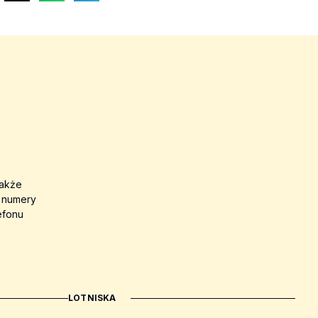
także
a numery
efonu
LOTNISKA