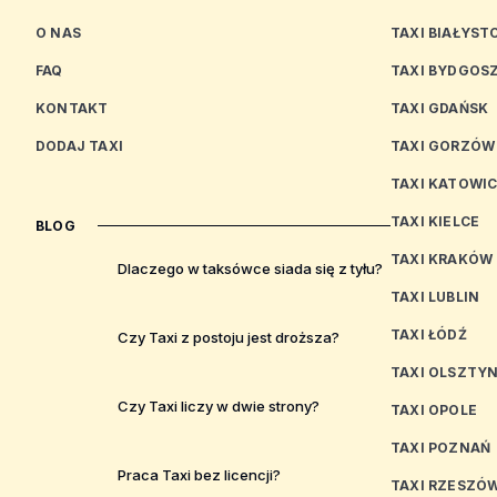
O NAS
TAXI BIAŁYST
FAQ
TAXI BYDGOS
KONTAKT
TAXI GDAŃSK
DODAJ TAXI
TAXI GORZÓW
TAXI KATOWI
TAXI KIELCE
BLOG
TAXI KRAKÓW
Dlaczego w taksówce siada się z tyłu?
TAXI LUBLIN
TAXI ŁÓDŹ
Czy Taxi z postoju jest droższa?
TAXI OLSZTY
Czy Taxi liczy w dwie strony?
TAXI OPOLE
TAXI POZNAŃ
Praca Taxi bez licencji?
TAXI RZESZÓ