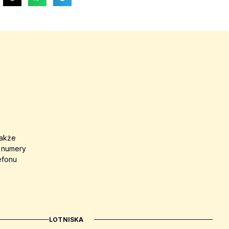
także
a numery
efonu
LOTNISKA