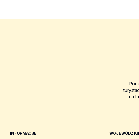
Port
turysta
na t
INFORMACJE
WOJEWÓDZKIE