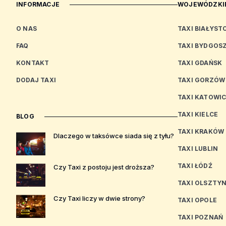
INFORMACJE
WOJEWÓDZKIE
O NAS
TAXI BIAŁYST
FAQ
TAXI BYDGOS
KONTAKT
TAXI GDAŃSK
DODAJ TAXI
TAXI GORZÓW
TAXI KATOWI
TAXI KIELCE
BLOG
TAXI KRAKÓW
Dlaczego w taksówce siada się z tyłu?
TAXI LUBLIN
TAXI ŁÓDŹ
Czy Taxi z postoju jest droższa?
TAXI OLSZTY
Czy Taxi liczy w dwie strony?
TAXI OPOLE
TAXI POZNAŃ