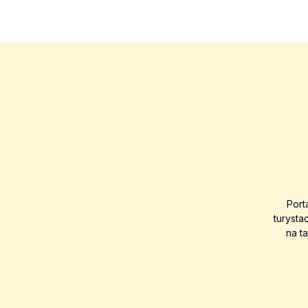
Port
turysta
na t