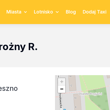
Miasta
Lotnisko
Blog
Dodaj Taxi
drożny R.
+
eszno
−