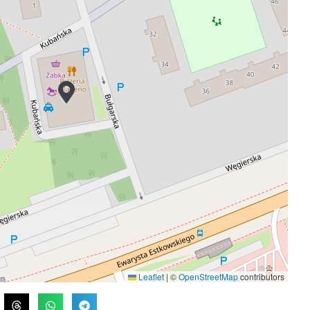
Leaflet
|
©
OpenStreetMap
contributors