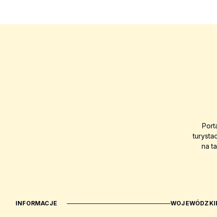
Port
turysta
na t
INFORMACJE
WOJEWÓDZKIE