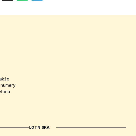
także
a numery
efonu
LOTNISKA