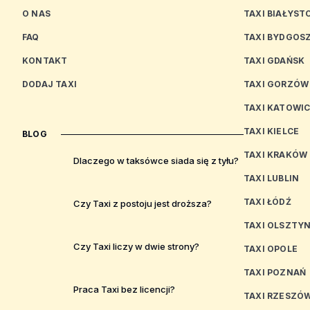
O NAS
TAXI BIAŁYST
FAQ
TAXI BYDGOS
KONTAKT
TAXI GDAŃSK
DODAJ TAXI
TAXI GORZÓW
TAXI KATOWI
TAXI KIELCE
BLOG
TAXI KRAKÓW
Dlaczego w taksówce siada się z tyłu?
TAXI LUBLIN
TAXI ŁÓDŹ
Czy Taxi z postoju jest droższa?
TAXI OLSZTY
Czy Taxi liczy w dwie strony?
TAXI OPOLE
TAXI POZNAŃ
Praca Taxi bez licencji?
TAXI RZESZÓ