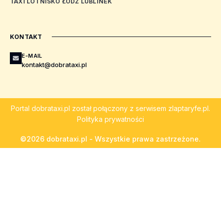
TAXI LOTNISKO ŁÓDŹ LUBLINEK
KONTAKT
E-MAIL
kontakt@dobrataxi.pl
Portal
dobrataxi.pl
został połączony z serwisem
zlaptaryfe.pl
.
Polityka prywatności
©2026 dobrataxi.pl - Wszystkie prawa zastrzeżone.