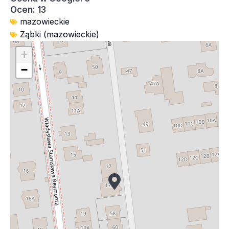
Ocen: 13
mazowieckie
Ząbki (mazowieckie)
+
−