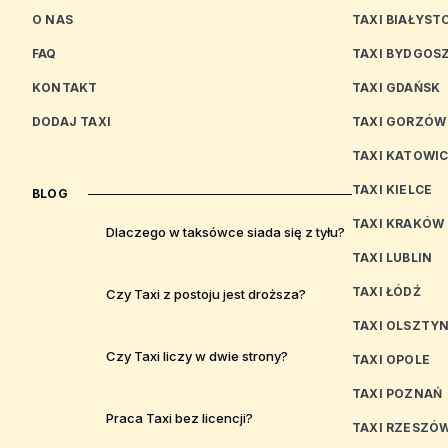
O NAS
TAXI BIAŁYST
FAQ
TAXI BYDGOS
KONTAKT
TAXI GDAŃSK
DODAJ TAXI
TAXI GORZÓW
TAXI KATOWI
TAXI KIELCE
BLOG
TAXI KRAKÓW
Dlaczego w taksówce siada się z tyłu?
TAXI LUBLIN
TAXI ŁÓDŹ
Czy Taxi z postoju jest droższa?
TAXI OLSZTY
Czy Taxi liczy w dwie strony?
TAXI OPOLE
TAXI POZNAŃ
Praca Taxi bez licencji?
TAXI RZESZÓ