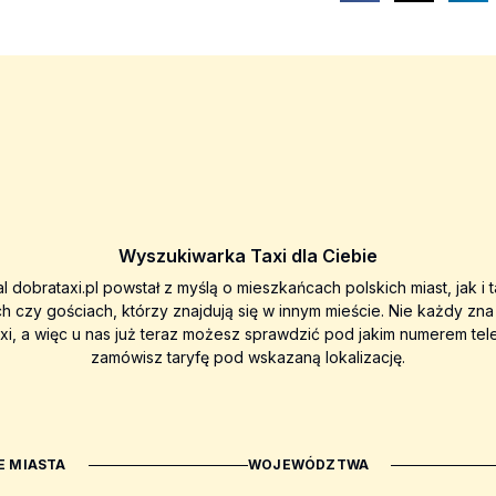
Wyszukiwarka Taxi dla Ciebie
al dobrataxi.pl powstał z myślą o mieszkańcach polskich miast, jak i 
ch czy gościach, którzy znajdują się w innym mieście. Nie każdy zn
axi, a więc u nas już teraz możesz sprawdzić pod jakim numerem tel
zamówisz taryfę pod wskazaną lokalizację.
 MIASTA
WOJEWÓDZTWA