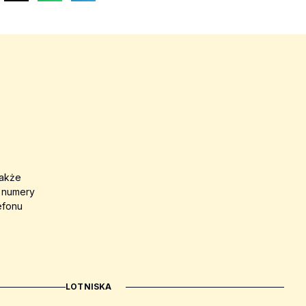
także
a numery
efonu
LOTNISKA