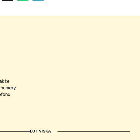
także
a numery
efonu
LOTNISKA