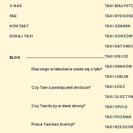
O NAS
TAXI BIAŁYST
FAQ
TAXI BYDGOS
KONTAKT
TAXI GDAŃSK
DODAJ TAXI
TAXI GORZÓW
TAXI KATOWI
TAXI KIELCE
BLOG
TAXI KRAKÓW
Dlaczego w taksówce siada się z tyłu?
TAXI LUBLIN
TAXI ŁÓDŹ
Czy Taxi z postoju jest droższa?
TAXI OLSZTY
Czy Taxi liczy w dwie strony?
TAXI OPOLE
TAXI POZNAŃ
Praca Taxi bez licencji?
TAXI RZESZÓ