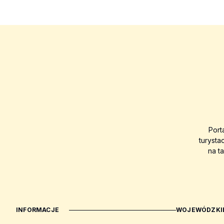
Port
turysta
na t
INFORMACJE
WOJEWÓDZKIE