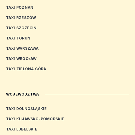
TAXI POZNAŃ
TAXI RZESZÓW
TAXI SZCZECIN
TAXI TORUŃ
TAXI WARSZAWA
+
−
Leaflet
|
©
OpenStreetMap
contributors
TAXI WROCŁAW
TAXI ZIELONA GÓRA
WOJEWÓDZTWA
TAXI DOLNOŚLĄSKIE
TAXI KUJAWSKO-POMORSKIE
TAXI LUBELSKIE