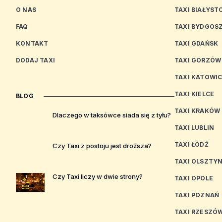
O NAS
TAXI BIAŁYST
FAQ
TAXI BYDGOS
KONTAKT
TAXI GDAŃSK
DODAJ TAXI
TAXI GORZÓW
TAXI KATOWI
TAXI KIELCE
BLOG
TAXI KRAKÓW
Dlaczego w taksówce siada się z tyłu?
TAXI LUBLIN
TAXI ŁÓDŹ
Czy Taxi z postoju jest droższa?
TAXI OLSZTY
Czy Taxi liczy w dwie strony?
TAXI OPOLE
TAXI POZNAŃ
TAXI RZESZÓ