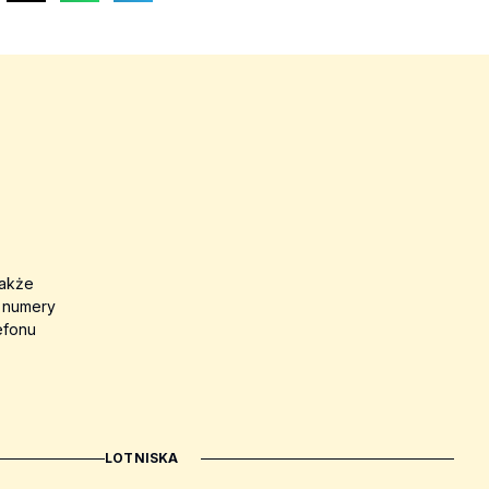
także
a numery
efonu
LOTNISKA