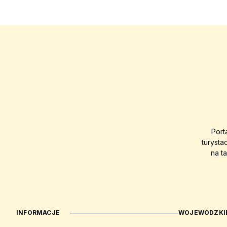
Port
turysta
na t
INFORMACJE
WOJEWÓDZKIE