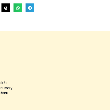
także
a numery
efonu