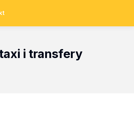
kt
axi i transfery