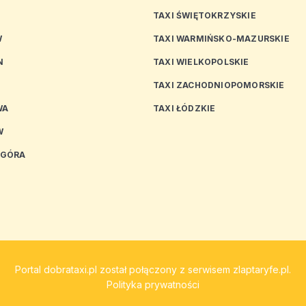
TAXI ŚWIĘTOKRZYSKIE
W
TAXI WARMIŃSKO-MAZURSKIE
N
TAXI WIELKOPOLSKIE
TAXI ZACHODNIOPOMORSKIE
WA
TAXI ŁÓDZKIE
W
 GÓRA
Portal
dobrataxi.pl
został połączony z serwisem
zlaptaryfe.pl
.
Polityka prywatności