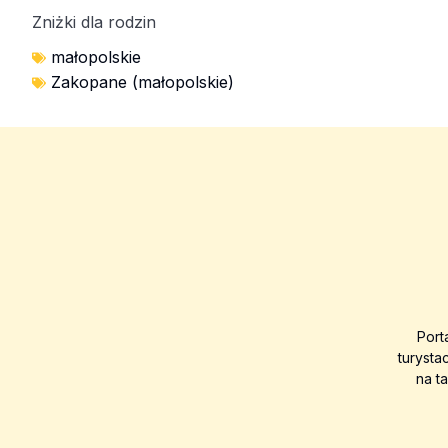
Zniżki dla rodzin
małopolskie
Zakopane (małopolskie)
Port
turysta
na t