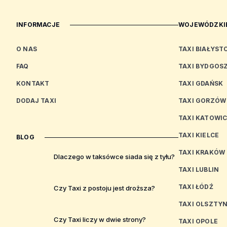
INFORMACJE
WOJEWÓDZKIE
O NAS
TAXI BIAŁYST
FAQ
TAXI BYDGOS
KONTAKT
TAXI GDAŃSK
DODAJ TAXI
TAXI GORZÓW
TAXI KATOWI
TAXI KIELCE
BLOG
TAXI KRAKÓW
Dlaczego w taksówce siada się z tyłu?
TAXI LUBLIN
TAXI ŁÓDŹ
Czy Taxi z postoju jest droższa?
TAXI OLSZTY
Czy Taxi liczy w dwie strony?
TAXI OPOLE