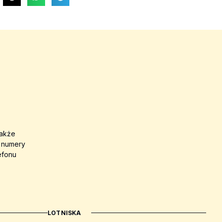
także
a numery
efonu
LOTNISKA