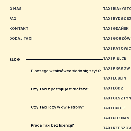
O NAS
TAXI BIAŁYST
FAQ
TAXI BYDGOS
KONTAKT
TAXI GDAŃSK
DODAJ TAXI
TAXI GORZÓW
TAXI KATOWI
TAXI KIELCE
BLOG
TAXI KRAKÓW
Dlaczego w taksówce siada się z tyłu?
TAXI LUBLIN
TAXI ŁÓDŹ
Czy Taxi z postoju jest droższa?
TAXI OLSZTY
Czy Taxi liczy w dwie strony?
TAXI OPOLE
TAXI POZNAŃ
Praca Taxi bez licencji?
TAXI RZESZÓ