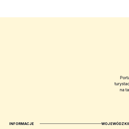
Port
turysta
na t
INFORMACJE
WOJEWÓDZKIE