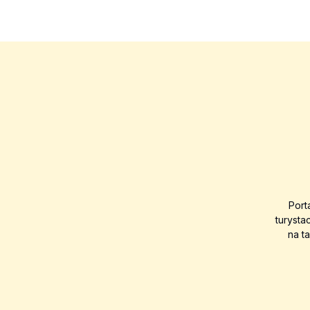
Port
turysta
na t