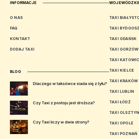
INFORMACJE
WOJEWÓDZKIE
O NAS
TAXI BIAŁYST
FAQ
TAXI BYDGOS
KONTAKT
TAXI GDAŃSK
DODAJ TAXI
TAXI GORZÓW
TAXI KATOWI
TAXI KIELCE
BLOG
TAXI KRAKÓW
Dlaczego w taksówce siada się z tyłu?
TAXI LUBLIN
TAXI ŁÓDŹ
Czy Taxi z postoju jest droższa?
TAXI OLSZTY
Czy Taxi liczy w dwie strony?
TAXI OPOLE
TAXI POZNAŃ