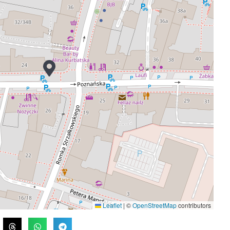
Leaflet
|
©
OpenStreetMap
contributors