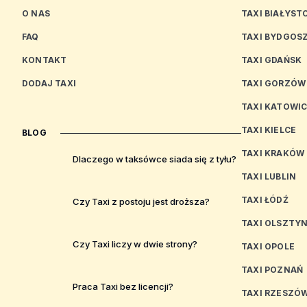
O NAS
TAXI BIAŁYST
FAQ
TAXI BYDGOS
KONTAKT
TAXI GDAŃSK
DODAJ TAXI
TAXI GORZÓW
TAXI KATOWI
TAXI KIELCE
BLOG
TAXI KRAKÓW
Dlaczego w taksówce siada się z tyłu?
TAXI LUBLIN
TAXI ŁÓDŹ
Czy Taxi z postoju jest droższa?
TAXI OLSZTY
Czy Taxi liczy w dwie strony?
TAXI OPOLE
TAXI POZNAŃ
Praca Taxi bez licencji?
TAXI RZESZÓ