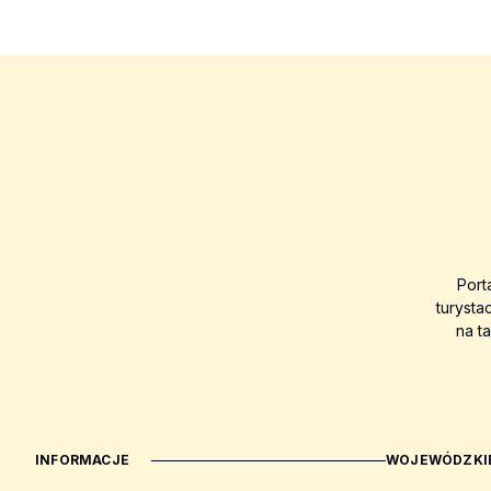
Port
turysta
na t
INFORMACJE
WOJEWÓDZKIE