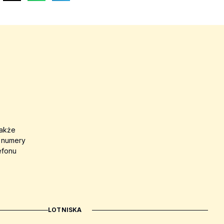
także
a numery
efonu
LOTNISKA