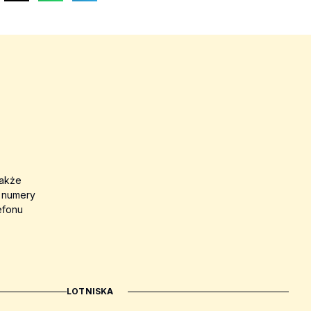
także
a numery
efonu
LOTNISKA