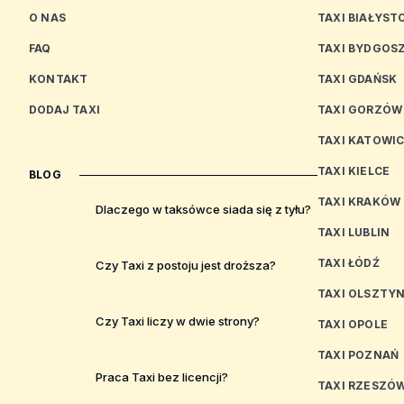
O NAS
TAXI BIAŁYST
FAQ
TAXI BYDGOS
KONTAKT
TAXI GDAŃSK
DODAJ TAXI
TAXI GORZÓW
TAXI KATOWI
TAXI KIELCE
BLOG
TAXI KRAKÓW
Dlaczego w taksówce siada się z tyłu?
TAXI LUBLIN
TAXI ŁÓDŹ
Czy Taxi z postoju jest droższa?
TAXI OLSZTY
Czy Taxi liczy w dwie strony?
TAXI OPOLE
TAXI POZNAŃ
Praca Taxi bez licencji?
TAXI RZESZÓ