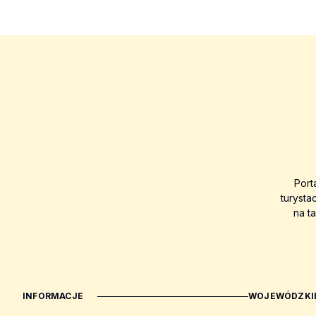
Port
turysta
na t
INFORMACJE
WOJEWÓDZKIE