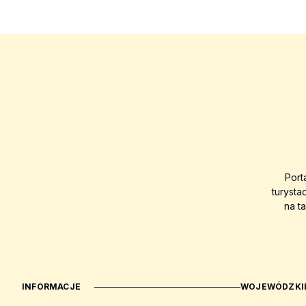
Port
turysta
na t
INFORMACJE
WOJEWÓDZKIE