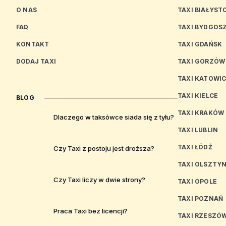
O NAS
TAXI BIAŁYST
FAQ
TAXI BYDGOS
KONTAKT
TAXI GDAŃSK
DODAJ TAXI
TAXI GORZÓW
TAXI KATOWI
TAXI KIELCE
BLOG
TAXI KRAKÓW
Dlaczego w taksówce siada się z tyłu?
TAXI LUBLIN
TAXI ŁÓDŹ
Czy Taxi z postoju jest droższa?
TAXI OLSZTY
Czy Taxi liczy w dwie strony?
TAXI OPOLE
TAXI POZNAŃ
Praca Taxi bez licencji?
TAXI RZESZÓ