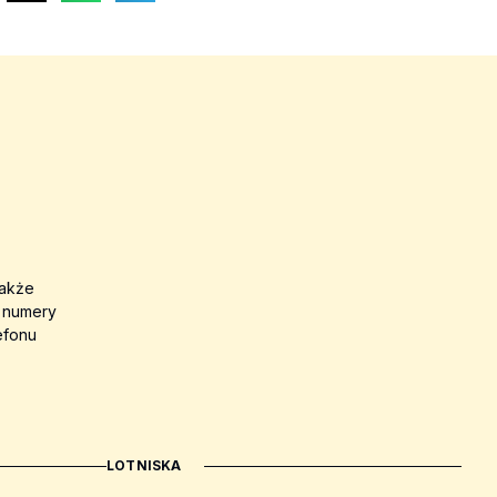
także
a numery
efonu
LOTNISKA