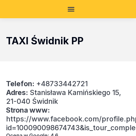
TAXI Świdnik PP
Telefon:
+48733442721
Adres:
Stanisława Kamińskiego 15,
21-040 Świdnik
Strona www:
https://www.facebook.com/profile.ph
id=100090098674743&is_tour_comple
Ocena w Google: 4.6