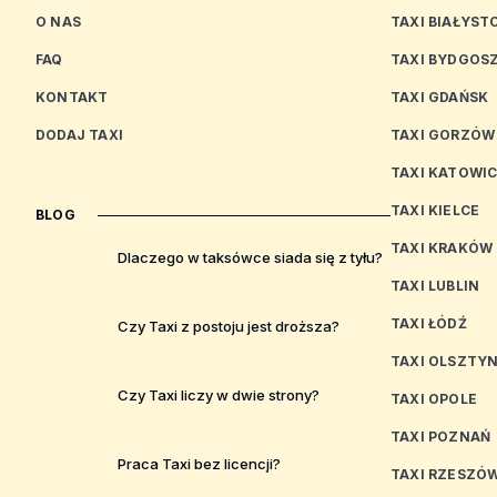
O NAS
TAXI BIAŁYST
FAQ
TAXI BYDGOS
KONTAKT
TAXI GDAŃSK
DODAJ TAXI
TAXI GORZÓW
TAXI KATOWI
TAXI KIELCE
BLOG
TAXI KRAKÓW
Dlaczego w taksówce siada się z tyłu?
TAXI LUBLIN
TAXI ŁÓDŹ
Czy Taxi z postoju jest droższa?
TAXI OLSZTY
Czy Taxi liczy w dwie strony?
TAXI OPOLE
TAXI POZNAŃ
Praca Taxi bez licencji?
TAXI RZESZÓ