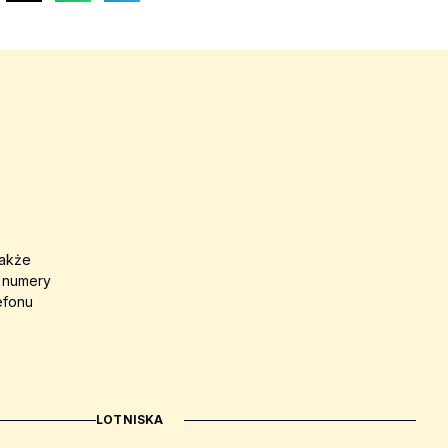
także
a numery
efonu
LOTNISKA