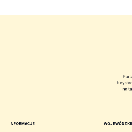
Port
turysta
na t
INFORMACJE
WOJEWÓDZKIE