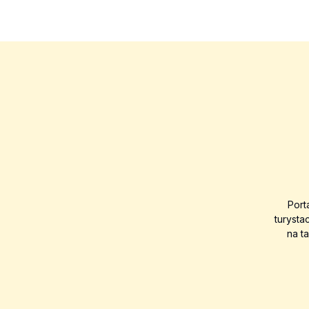
Port
turysta
na t