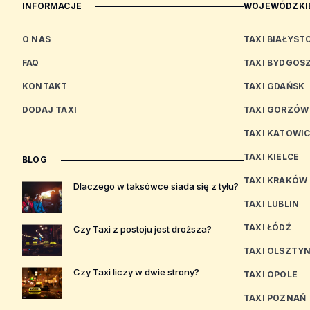
INFORMACJE
WOJEWÓDZKIE
O NAS
TAXI BIAŁYST
FAQ
TAXI BYDGOS
KONTAKT
TAXI GDAŃSK
DODAJ TAXI
TAXI GORZÓW
TAXI KATOWI
TAXI KIELCE
BLOG
TAXI KRAKÓW
Dlaczego w taksówce siada się z tyłu?
TAXI LUBLIN
TAXI ŁÓDŹ
Czy Taxi z postoju jest droższa?
TAXI OLSZTY
Czy Taxi liczy w dwie strony?
TAXI OPOLE
TAXI POZNAŃ