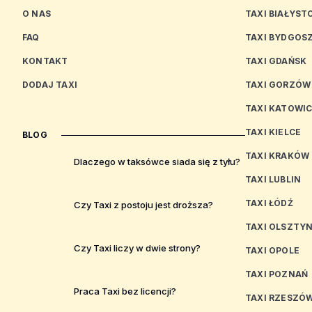
O NAS
TAXI BIAŁYST
FAQ
TAXI BYDGOS
KONTAKT
TAXI GDAŃSK
DODAJ TAXI
TAXI GORZÓW
TAXI KATOWI
TAXI KIELCE
BLOG
TAXI KRAKÓW
Dlaczego w taksówce siada się z tyłu?
TAXI LUBLIN
TAXI ŁÓDŹ
Czy Taxi z postoju jest droższa?
TAXI OLSZTY
Czy Taxi liczy w dwie strony?
TAXI OPOLE
TAXI POZNAŃ
Praca Taxi bez licencji?
TAXI RZESZÓ