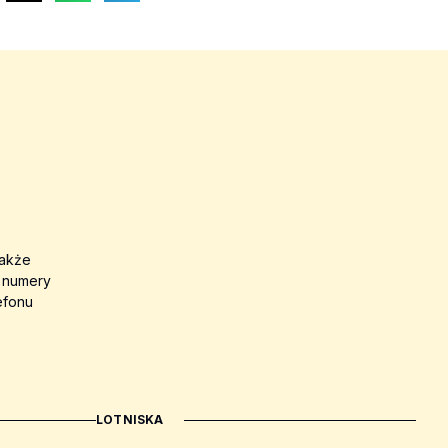
także
a numery
efonu
LOTNISKA