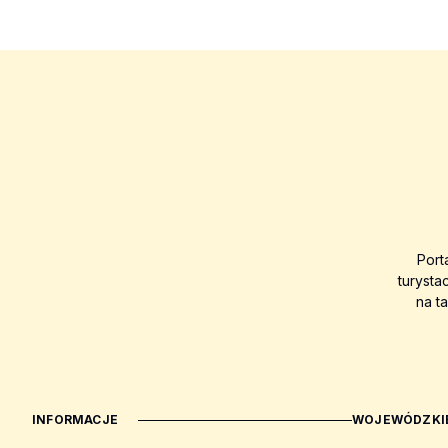
Port
turysta
na t
INFORMACJE
WOJEWÓDZKIE