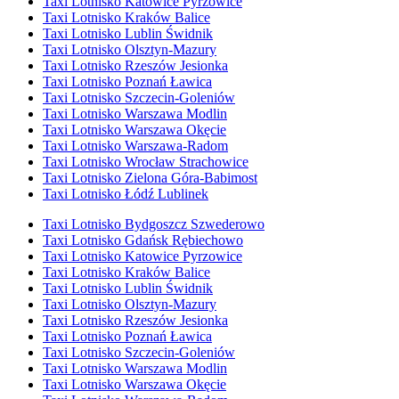
Taxi Lotnisko Katowice Pyrzowice
Taxi Lotnisko Kraków Balice
Taxi Lotnisko Lublin Świdnik
Taxi Lotnisko Olsztyn-Mazury
Taxi Lotnisko Rzeszów Jesionka
Taxi Lotnisko Poznań Ławica
Taxi Lotnisko Szczecin-Goleniów
Taxi Lotnisko Warszawa Modlin
Taxi Lotnisko Warszawa Okęcie
Taxi Lotnisko Warszawa-Radom
Taxi Lotnisko Wrocław Strachowice
Taxi Lotnisko Zielona Góra-Babimost
Taxi Lotnisko Łódź Lublinek
Taxi Lotnisko Bydgoszcz Szwederowo
Taxi Lotnisko Gdańsk Rębiechowo
Taxi Lotnisko Katowice Pyrzowice
Taxi Lotnisko Kraków Balice
Taxi Lotnisko Lublin Świdnik
Taxi Lotnisko Olsztyn-Mazury
Taxi Lotnisko Rzeszów Jesionka
Taxi Lotnisko Poznań Ławica
Taxi Lotnisko Szczecin-Goleniów
Taxi Lotnisko Warszawa Modlin
Taxi Lotnisko Warszawa Okęcie