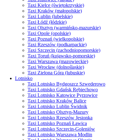
Taxi Kielce (świętokrzyskie)
Taxi Kraków (małopolskie)
Taxi Lublin (lubelskie)
Taxi Łódź (łódzkie)
Taxi Olsztyn (warmińsko-mazurskie)
Taxi Opole (opolskie)
Taxi Poznań (wielkopolskie)
Taxi Rzeszów (podkarpackie)
Taxi Szczecin (zachodniopomorskie)
Taxi Toruń (kujawsko-pomorskie)
Taxi Warszawa (mazowieckie)
Taxi Wrocław (dolnośląskie)
Taxi Zielona Góra (lubuskie)
Lotnisko
Taxi Lotnisko Bydgoszcz Szwederowo
Taxi Lotnisko Gdańsk Rębiechowo
Taxi Lotnisko Katowice Pyrzowice
Taxi Lotnisko Kraków Balice
Taxi Lotnisko Lublin Świdnik
Taxi Lotnisko Olsztyn-Mazury
Taxi Lotnisko Rzeszów Jesionka
Taxi Lotnisko Poznań Ławica
Taxi Lotnisko Szczecin-Goleniów
Taxi Lotnisko Warszawa Modlin