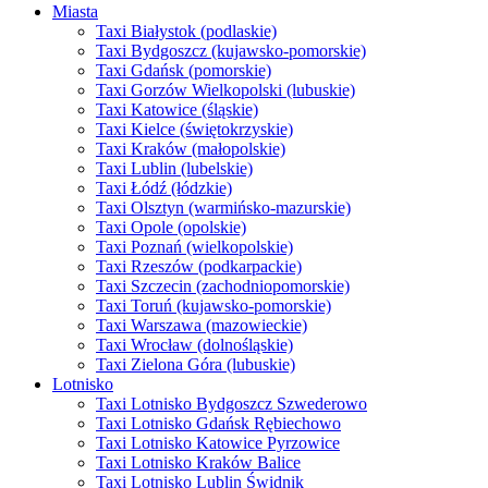
Miasta
Taxi Białystok (podlaskie)
Taxi Bydgoszcz (kujawsko-pomorskie)
Taxi Gdańsk (pomorskie)
Taxi Gorzów Wielkopolski (lubuskie)
Taxi Katowice (śląskie)
Taxi Kielce (świętokrzyskie)
Taxi Kraków (małopolskie)
Taxi Lublin (lubelskie)
Taxi Łódź (łódzkie)
Taxi Olsztyn (warmińsko-mazurskie)
Taxi Opole (opolskie)
Taxi Poznań (wielkopolskie)
Taxi Rzeszów (podkarpackie)
Taxi Szczecin (zachodniopomorskie)
Taxi Toruń (kujawsko-pomorskie)
Taxi Warszawa (mazowieckie)
Taxi Wrocław (dolnośląskie)
Taxi Zielona Góra (lubuskie)
Lotnisko
Taxi Lotnisko Bydgoszcz Szwederowo
Taxi Lotnisko Gdańsk Rębiechowo
Taxi Lotnisko Katowice Pyrzowice
Taxi Lotnisko Kraków Balice
Taxi Lotnisko Lublin Świdnik