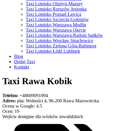
Taxi Lotnisko Olsztyn-Mazury
Taxi Lotnisko Rzeszów Jesionka
Taxi Lotnisko Poznań Ławica
Taxi Lotnisko Szczecin-Goleniów
Taxi Lotnisko Warszawa Modlin
Taxi Lotnisko Warszawa Okęcie
Taxi Lotnisko Warszawa-Radom Sadków
Taxi Lotnisko Wrocław Strachowice
Taxi Lotnisko Zielona Góra-Babimost
Taxi Lotnisko Łódź Lublinek
Blog
Dodaj Taxi
Kontakt
Taxi Rawa Kobik
Telefon:
+48609091094
Adres:
plac Wolności 4, 96-200 Rawa Mazowiecka
Ocena w Google: 4.5
Ocen: 19
Wejście dostępne dla wózków inwalidzkich