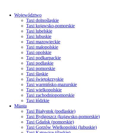
Przejdź
do
Województwo
treści
Taxi dolnośląskie
Taxi kujawsko-pomorskie
Taxi lubelskie
Taxi lubuskie
Taxi mazowieckie
Taxi małopolskie
Taxi opolskie
Taxi podkarpackie
Taxi podlaskie
Taxi pomorskie
Taxi śląskie
Taxi świętokrzyskie
Taxi warmińsko-mazurskie
Taxi wielkopolskie
Taxi zachodniopomorskie
Taxi łódzkie
Miasta
Taxi Białystok (podlaskie)
Taxi Bydgoszcz (kujawsko-pomorskie)
Taxi Gdańsk (pomorskie)
Taxi Gorzów Wielkopolski (lubuskie)
Taxi Katowice (śląskie)