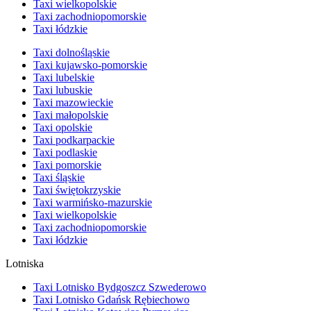
Taxi wielkopolskie
Taxi zachodniopomorskie
Taxi łódzkie
Taxi dolnośląskie
Taxi kujawsko-pomorskie
Taxi lubelskie
Taxi lubuskie
Taxi mazowieckie
Taxi małopolskie
Taxi opolskie
Taxi podkarpackie
Taxi podlaskie
Taxi pomorskie
Taxi śląskie
Taxi świętokrzyskie
Taxi warmińsko-mazurskie
Taxi wielkopolskie
Taxi zachodniopomorskie
Taxi łódzkie
Lotniska
Taxi Lotnisko Bydgoszcz Szwederowo
Taxi Lotnisko Gdańsk Rębiechowo