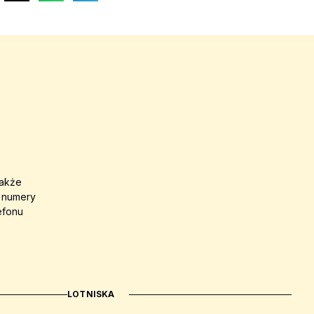
także
a numery
efonu
LOTNISKA