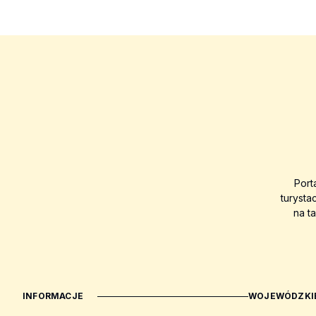
Port
turysta
na t
INFORMACJE
WOJEWÓDZKIE