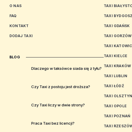
O NAS
TAXI BIAŁYST
FAQ
TAXI BYDGOS
KONTAKT
TAXI GDAŃSK
DODAJ TAXI
TAXI GORZÓW
TAXI KATOWI
TAXI KIELCE
BLOG
TAXI KRAKÓW
Dlaczego w taksówce siada się z tyłu?
TAXI LUBLIN
TAXI ŁÓDŹ
Czy Taxi z postoju jest droższa?
TAXI OLSZTY
Czy Taxi liczy w dwie strony?
TAXI OPOLE
TAXI POZNAŃ
Praca Taxi bez licencji?
TAXI RZESZÓ