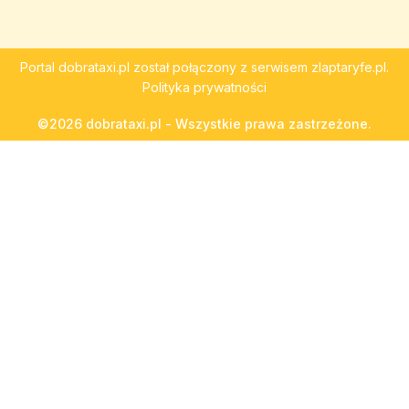
Portal
dobrataxi.pl
został połączony z serwisem
zlaptaryfe.pl
.
Polityka prywatności
©2026 dobrataxi.pl - Wszystkie prawa zastrzeżone.