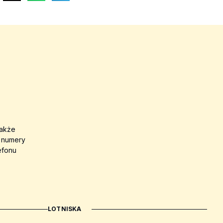
także
a numery
efonu
LOTNISKA