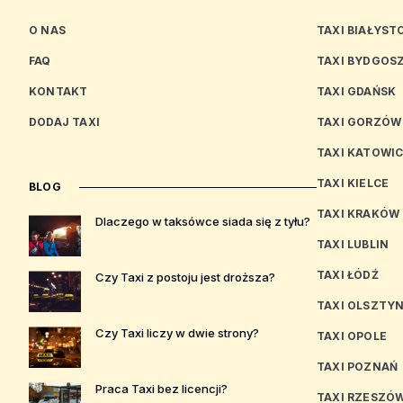
O NAS
TAXI BIAŁYST
FAQ
TAXI BYDGOS
KONTAKT
TAXI GDAŃSK
DODAJ TAXI
TAXI GORZÓW
TAXI KATOWI
TAXI KIELCE
BLOG
TAXI KRAKÓW
Dlaczego w taksówce siada się z tyłu?
TAXI LUBLIN
TAXI ŁÓDŹ
Czy Taxi z postoju jest droższa?
TAXI OLSZTY
Czy Taxi liczy w dwie strony?
TAXI OPOLE
TAXI POZNAŃ
Praca Taxi bez licencji?
TAXI RZESZÓ