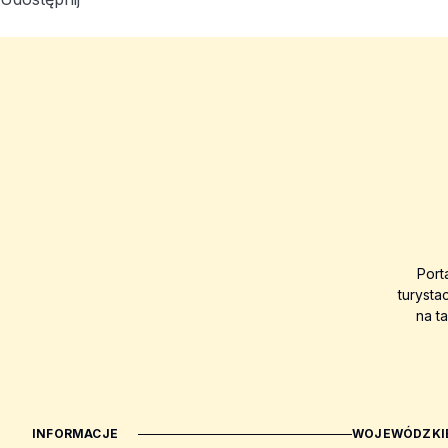
Port
turysta
na t
INFORMACJE
WOJEWÓDZKIE