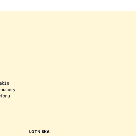
także
a numery
efonu
LOTNISKA