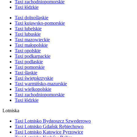
Taxi zachodniopomorskie
Taxi łódzkie
Taxi dolnośląskie
Taxi kujawsko-pomorskie
Taxi lubelskie
Taxi lubuskie
Taxi mazowieckie
Taxi małopolskie
Taxi opolskie
Taxi podkarpackie
Taxi podlaskie
Taxi pomorskie
Taxi śląskie
Taxi świętokrzyskie
Taxi warmińsko-mazurskie
Taxi wielkopolskie
Taxi zachodniopomorskie
Taxi łódzkie
Lotniska
Taxi Lotnisko Bydgoszcz Szwederowo
Taxi Lotnisko Gdańsk Rębiechowo
Taxi Lotnisko Katowice Pyrzowice