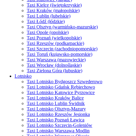
Taxi Kielce (świętokrzyskie)
Taxi Kraków (małopolskie)
Taxi Lublin (lubelskie)
Taxi Łódź (łódzkie)
Taxi Olsztyn (warmińsko-mazurskie)
Taxi Opole (opolskie)
Taxi Poznań (wielkopolskie)
Taxi Rzeszów (podkarpackie)
Taxi Szczecin (zachodniopomorskie)
Taxi Toruń (kujawsko-pomorskie)
Taxi Warszawa (mazowieckie)
Taxi Wrocław (dolnośląskie)
Taxi Zielona Góra (lubuskie)
Lotnisko
Taxi Lotnisko Bydgoszcz Szwederowo
Taxi Lotnisko Gdańsk Rębiechowo
Taxi Lotnisko Katowice Pyrzowice
Taxi Lotnisko Kraków Balice
Taxi Lotnisko Lublin Świdnik
Taxi Lotnisko Olsztyn-Mazury
Taxi Lotnisko Rzeszów Jesionka
Taxi Lotnisko Poznań Ławica
Taxi Lotnisko Szczecin-Goleniów
Taxi Lotnisko Warszawa Modlin