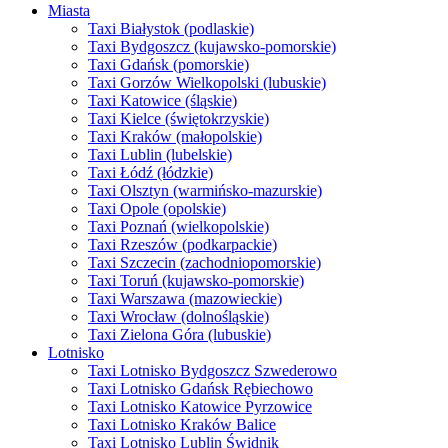
Miasta
Taxi Białystok (podlaskie)
Taxi Bydgoszcz (kujawsko-pomorskie)
Taxi Gdańsk (pomorskie)
Taxi Gorzów Wielkopolski (lubuskie)
Taxi Katowice (śląskie)
Taxi Kielce (świętokrzyskie)
Taxi Kraków (małopolskie)
Taxi Lublin (lubelskie)
Taxi Łódź (łódzkie)
Taxi Olsztyn (warmińsko-mazurskie)
Taxi Opole (opolskie)
Taxi Poznań (wielkopolskie)
Taxi Rzeszów (podkarpackie)
Taxi Szczecin (zachodniopomorskie)
Taxi Toruń (kujawsko-pomorskie)
Taxi Warszawa (mazowieckie)
Taxi Wrocław (dolnośląskie)
Taxi Zielona Góra (lubuskie)
Lotnisko
Taxi Lotnisko Bydgoszcz Szwederowo
Taxi Lotnisko Gdańsk Rębiechowo
Taxi Lotnisko Katowice Pyrzowice
Taxi Lotnisko Kraków Balice
Taxi Lotnisko Lublin Świdnik