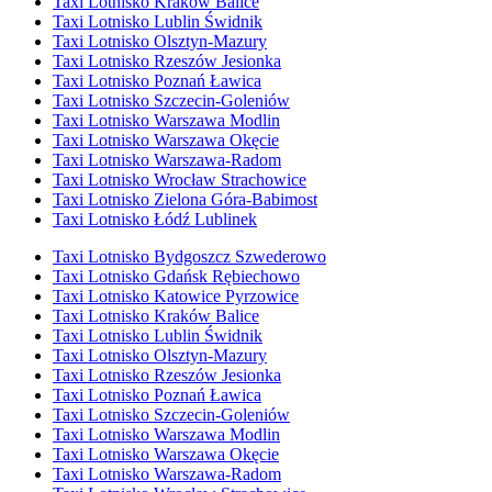
Taxi Lotnisko Kraków Balice
Taxi Lotnisko Lublin Świdnik
Taxi Lotnisko Olsztyn-Mazury
Taxi Lotnisko Rzeszów Jesionka
Taxi Lotnisko Poznań Ławica
Taxi Lotnisko Szczecin-Goleniów
Taxi Lotnisko Warszawa Modlin
Taxi Lotnisko Warszawa Okęcie
Taxi Lotnisko Warszawa-Radom
Taxi Lotnisko Wrocław Strachowice
Taxi Lotnisko Zielona Góra-Babimost
Taxi Lotnisko Łódź Lublinek
Taxi Lotnisko Bydgoszcz Szwederowo
Taxi Lotnisko Gdańsk Rębiechowo
Taxi Lotnisko Katowice Pyrzowice
Taxi Lotnisko Kraków Balice
Taxi Lotnisko Lublin Świdnik
Taxi Lotnisko Olsztyn-Mazury
Taxi Lotnisko Rzeszów Jesionka
Taxi Lotnisko Poznań Ławica
Taxi Lotnisko Szczecin-Goleniów
Taxi Lotnisko Warszawa Modlin
Taxi Lotnisko Warszawa Okęcie
Taxi Lotnisko Warszawa-Radom