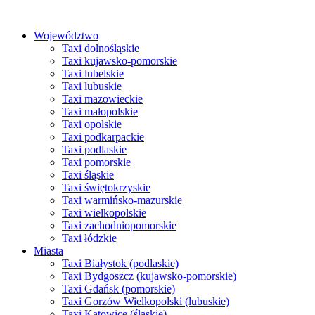
Przejdź
do
Województwo
treści
Taxi dolnośląskie
Taxi kujawsko-pomorskie
Taxi lubelskie
Taxi lubuskie
Taxi mazowieckie
Taxi małopolskie
Taxi opolskie
Taxi podkarpackie
Taxi podlaskie
Taxi pomorskie
Taxi śląskie
Taxi świętokrzyskie
Taxi warmińsko-mazurskie
Taxi wielkopolskie
Taxi zachodniopomorskie
Taxi łódzkie
Miasta
Taxi Białystok (podlaskie)
Taxi Bydgoszcz (kujawsko-pomorskie)
Taxi Gdańsk (pomorskie)
Taxi Gorzów Wielkopolski (lubuskie)
Taxi Katowice (śląskie)