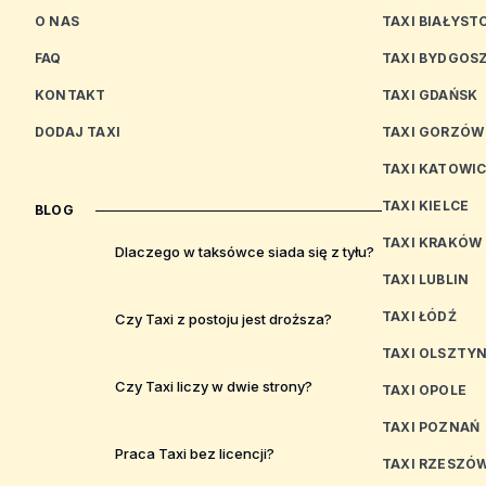
O NAS
TAXI BIAŁYST
FAQ
TAXI BYDGOS
KONTAKT
TAXI GDAŃSK
DODAJ TAXI
TAXI GORZÓW
TAXI KATOWI
TAXI KIELCE
BLOG
TAXI KRAKÓW
Dlaczego w taksówce siada się z tyłu?
TAXI LUBLIN
TAXI ŁÓDŹ
Czy Taxi z postoju jest droższa?
TAXI OLSZTY
Czy Taxi liczy w dwie strony?
TAXI OPOLE
TAXI POZNAŃ
Praca Taxi bez licencji?
TAXI RZESZÓ