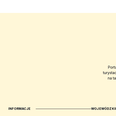
Port
turysta
na t
INFORMACJE
WOJEWÓDZKIE