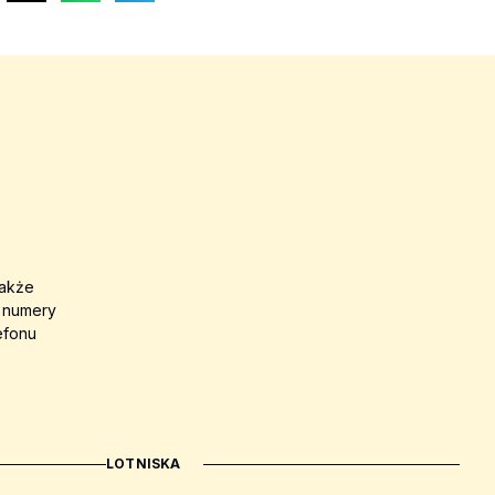
także
a numery
efonu
LOTNISKA