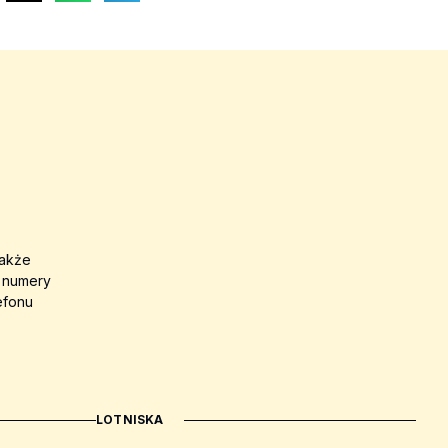
także
a numery
efonu
LOTNISKA