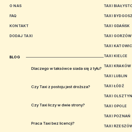
O NAS
TAXI BIAŁYST
FAQ
TAXI BYDGOS
KONTAKT
TAXI GDAŃSK
DODAJ TAXI
TAXI GORZÓW
TAXI KATOWI
TAXI KIELCE
BLOG
TAXI KRAKÓW
Dlaczego w taksówce siada się z tyłu?
TAXI LUBLIN
TAXI ŁÓDŹ
Czy Taxi z postoju jest droższa?
TAXI OLSZTY
Czy Taxi liczy w dwie strony?
TAXI OPOLE
TAXI POZNAŃ
Praca Taxi bez licencji?
TAXI RZESZÓ