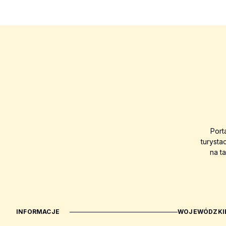
Port
turysta
na t
INFORMACJE
WOJEWÓDZKIE