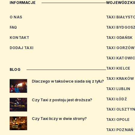
INFORMACJE
WOJEWÓDZKIE
O NAS
TAXI BIAŁYST
FAQ
TAXI BYDGOS
KONTAKT
TAXI GDAŃSK
DODAJ TAXI
TAXI GORZÓW
TAXI KATOWI
TAXI KIELCE
BLOG
TAXI KRAKÓW
Dlaczego w taksówce siada się z tyłu?
TAXI LUBLIN
TAXI ŁÓDŹ
Czy Taxi z postoju jest droższa?
TAXI OLSZTY
Czy Taxi liczy w dwie strony?
TAXI OPOLE
TAXI POZNAŃ