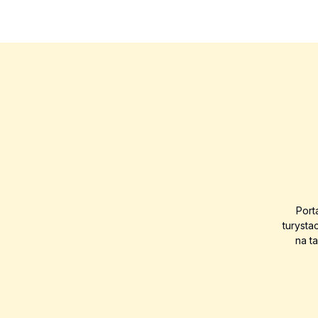
Port
turysta
na t