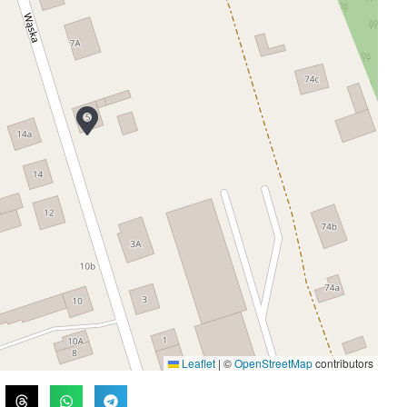
Leaflet
|
©
OpenStreetMap
contributors