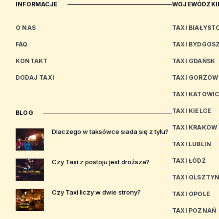
INFORMACJE
WOJEWÓDZKIE
O NAS
TAXI BIAŁYST
FAQ
TAXI BYDGOS
KONTAKT
TAXI GDAŃSK
DODAJ TAXI
TAXI GORZÓW
TAXI KATOWI
TAXI KIELCE
BLOG
TAXI KRAKÓW
Dlaczego w taksówce siada się z tyłu?
TAXI LUBLIN
TAXI ŁÓDŹ
Czy Taxi z postoju jest droższa?
TAXI OLSZTY
Czy Taxi liczy w dwie strony?
TAXI OPOLE
TAXI POZNAŃ